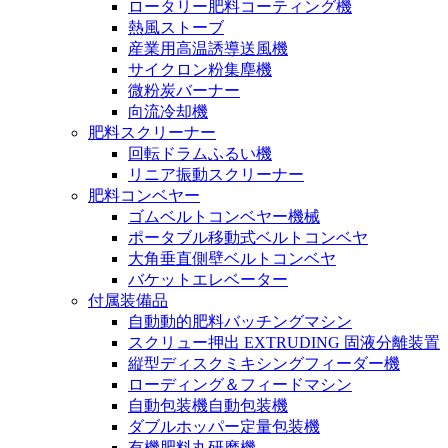
ロータリー肥料コーティング機
熱風ストーブ
産業用高温誘導送風機
サイクロン粉集塵機
微粉炭バーナー
向流冷却機
肥料スクリーナー
回転ドラムふるい機
リニア振動スクリーナー
肥料コンベヤー
ゴムベルトコンベヤー機械
ポータブル移動式ベルトコンベヤ
大角垂直側壁ベルトコンベヤ
バケットエレベーター
付属装備品
自動動的肥料バッチングマシン
スクリュー押出 EXTRUDING 固液分離装置
縦型ディスクミキシングフィーダー機
ローディング＆フィードマシン
自動包装機自動包装機
ダブルホッパー定量包装機
有機肥料丸研磨機