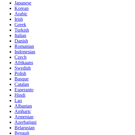
Japanese
Korean
Arabic
Irish
Greek
Turkish
Italian
Danish
Romanian
Indonesian
Czech
Afrikaans
Swedish
Polish
Basque
Catalan
Esperanto
Hindi
Lao
Albanian
Amharic
Armenian
Azerbaijani
Belarusian
Bengali