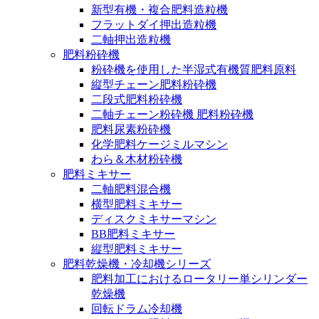
新型有機・複合肥料造粒機
フラットダイ押出造粒機
二軸押出造粒機
肥料粉砕機
粉砕機を使用した半湿式有機質肥料原料
縦型チェーン肥料粉砕機
二段式肥料粉砕機
二軸チェーン粉砕機 肥料粉砕機
肥料尿素粉砕機
化学肥料ケージミルマシン
わら＆木材粉砕機
肥料ミキサー
二軸肥料混合機
横型肥料ミキサー
ディスクミキサーマシン
BB肥料ミキサー
縦型肥料ミキサー
肥料乾燥機・冷却機シリーズ
肥料加工におけるロータリー単シリンダー
乾燥機
回転ドラム冷却機