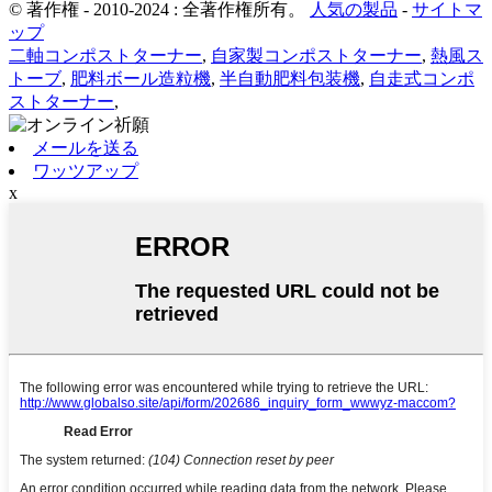
© 著作権 - 2010-2024 : 全著作権所有。
人気の製品
-
サイトマ
ップ
二軸コンポストターナー
,
自家製コンポストターナー
,
熱風ス
トーブ
,
肥料ボール造粒機
,
半自動肥料包装機
,
自走式コンポ
ストターナー
,
メールを送る
ワッツアップ
x