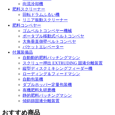
向流冷却機
肥料スクリーナー
回転ドラムふるい機
リニア振動スクリーナー
肥料コンベヤー
ゴムベルトコンベヤー機械
ポータブル移動式ベルトコンベヤ
大角垂直側壁ベルトコンベヤ
バケットエレベーター
付属装備品
自動動的肥料バッチングマシン
スクリュー押出 EXTRUDING 固液分離装置
縦型ディスクミキシングフィーダー機
ローディング＆フィードマシン
自動包装機
ダブルホッパー定量包装機
有機肥料丸研磨機
静的肥料バッチングマシン
傾斜篩固液分離装置
おすすめ商品