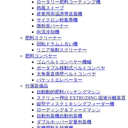
ロータリー肥料コーティング機
熱風ストーブ
産業用高温誘導送風機
サイクロン粉集塵機
微粉炭バーナー
向流冷却機
肥料スクリーナー
回転ドラムふるい機
リニア振動スクリーナー
肥料コンベヤー
ゴムベルトコンベヤー機械
ポータブル移動式ベルトコンベヤ
大角垂直側壁ベルトコンベヤ
バケットエレベーター
付属装備品
自動動的肥料バッチングマシン
スクリュー押出 EXTRUDING 固液分離装置
縦型ディスクミキシングフィーダー機
ローディング＆フィードマシン
自動包装機自動包装機
ダブルホッパー定量包装機
有機肥料丸研磨機