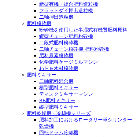
新型有機・複合肥料造粒機
フラットダイ押出造粒機
二軸押出造粒機
肥料粉砕機
粉砕機を使用した半湿式有機質肥料原料
縦型チェーン肥料粉砕機
二段式肥料粉砕機
二軸チェーン粉砕機 肥料粉砕機
肥料尿素粉砕機
化学肥料ケージミルマシン
わら＆木材粉砕機
肥料ミキサー
二軸肥料混合機
横型肥料ミキサー
ディスクミキサーマシン
BB肥料ミキサー
縦型肥料ミキサー
肥料乾燥機・冷却機シリーズ
肥料加工におけるロータリー単シリンダー
乾燥機
回転ドラム冷却機