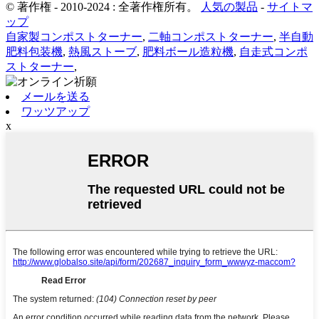
© 著作権 - 2010-2024 : 全著作権所有。
人気の製品
-
サイトマ
ップ
自家製コンポストターナー
,
二軸コンポストターナー
,
半自動
肥料包装機
,
熱風ストーブ
,
肥料ボール造粒機
,
自走式コンポ
ストターナー
,
メールを送る
ワッツアップ
x