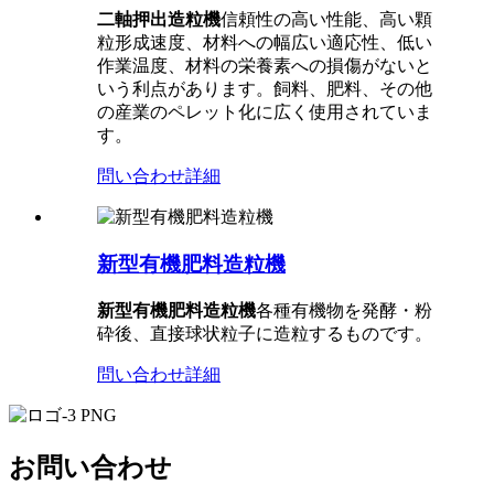
二軸押出造粒機
信頼性の高い性能、高い顆
粒形成速度、材料への幅広い適応性、低い
作業温度、材料の栄養素への損傷がないと
いう利点があります。飼料、肥料、その他
の産業のペレット化に広く使用されていま
す。
問い合わせ
詳細
新型有機肥料造粒機
新型有機肥料造粒機
各種有機物を発酵・粉
砕後、直接球状粒子に造粒するものです。
問い合わせ
詳細
お問い合わせ