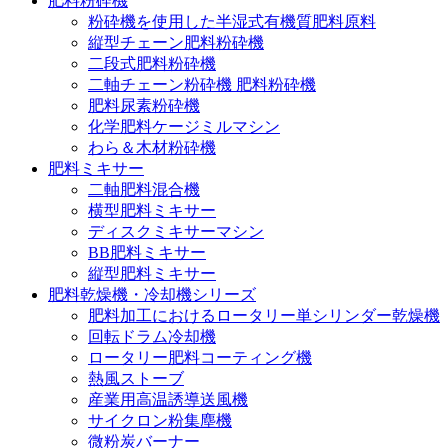
肥料粉砕機
粉砕機を使用した半湿式有機質肥料原料
縦型チェーン肥料粉砕機
二段式肥料粉砕機
二軸チェーン粉砕機 肥料粉砕機
肥料尿素粉砕機
化学肥料ケージミルマシン
わら＆木材粉砕機
肥料ミキサー
二軸肥料混合機
横型肥料ミキサー
ディスクミキサーマシン
BB肥料ミキサー
縦型肥料ミキサー
肥料乾燥機・冷却機シリーズ
肥料加工におけるロータリー単シリンダー乾燥機
回転ドラム冷却機
ロータリー肥料コーティング機
熱風ストーブ
産業用高温誘導送風機
サイクロン粉集塵機
微粉炭バーナー