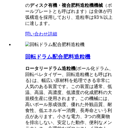
の
ディスク有機・複合肥料造粒機
機械
（ボ
ールプレートとも呼ばれます）は全体が円
弧構造を採用しており、造粒率は93％以上
に達します。
問い合わせ
詳細
回転ドラム配合肥料造粒機
ロータリードラム造粒機
(ボール化ドラム、
回転ペレタイザー、回転造粒機とも呼ばれ
る) は、幅広い原材料を処理できる非常に
人気のある装置です。この装置は通常、低
温、高温、高濃度、低濃度の化成肥料の大
規模生産に使用されます。この機械には、
高いボール形成強度、優れた外観品質、耐
食性、低エネルギー消費、長寿命という利
点があります。小さな電力、3つの廃棄物
を排出しない、安定した動作、便利なメン