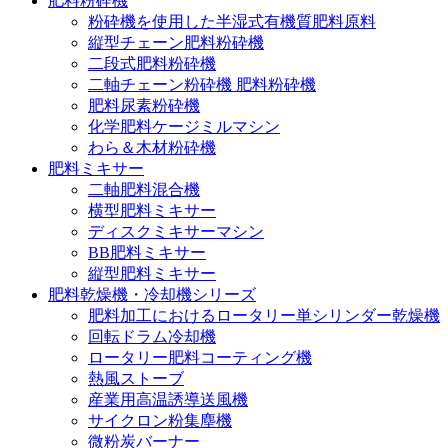
肥料粉砕機
粉砕機を使用した半湿式有機質肥料原料
縦型チェーン肥料粉砕機
二段式肥料粉砕機
二軸チェーン粉砕機 肥料粉砕機
肥料尿素粉砕機
化学肥料ケージミルマシン
わら＆木材粉砕機
肥料ミキサー
二軸肥料混合機
横型肥料ミキサー
ディスクミキサーマシン
BB肥料ミキサー
縦型肥料ミキサー
肥料乾燥機・冷却機シリーズ
肥料加工におけるロータリー単シリンダー乾燥機
回転ドラム冷却機
ロータリー肥料コーティング機
熱風ストーブ
産業用高温誘導送風機
サイクロン粉集塵機
微粉炭バーナー