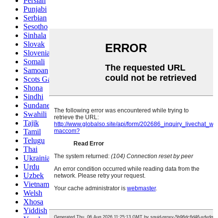
Persian
Punjabi
Serbian
Sesotho
Sinhala
Slovak
Slovenian
Somali
Samoan
Scots Gaelic
Shona
Sindhi
Sundanese
Swahili
Tajik
Tamil
Telugu
Thai
Ukrainian
Urdu
Uzbek
Vietnamese
Welsh
Xhosa
Yiddish