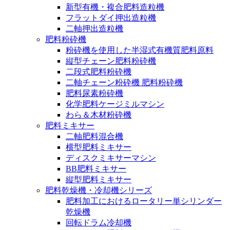
新型有機・複合肥料造粒機
フラットダイ押出造粒機
二軸押出造粒機
肥料粉砕機
粉砕機を使用した半湿式有機質肥料原料
縦型チェーン肥料粉砕機
二段式肥料粉砕機
二軸チェーン粉砕機 肥料粉砕機
肥料尿素粉砕機
化学肥料ケージミルマシン
わら＆木材粉砕機
肥料ミキサー
二軸肥料混合機
横型肥料ミキサー
ディスクミキサーマシン
BB肥料ミキサー
縦型肥料ミキサー
肥料乾燥機・冷却機シリーズ
肥料加工におけるロータリー単シリンダー
乾燥機
回転ドラム冷却機