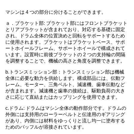
マシンは 4 つの部分に分けることができます。
ａ．ブラケット部: ブラケット部にはフロントブラケット
とリアブラケットが含まれており、対応する基礎に固定
され、ドラム全体の位置決めと回転をサポートするため
に使用されます。ブラケットはブラケットベース、サポ
ートホイールフレーム、サポートホイールで構成されて
います。設置時に前後ブラケットの 2 つの支持輪の間隔
を調整することで、機械の高さと角度を調整できます。
b.トランスミッション部：トランスミッション部は機械
全体に必要な動力を供給します。構成部品には、伝動フ
レーム、モーター、三角ベルト、減速機、歯車伝動など
が含まれます。減速機と歯車の接続は、駆動負荷の大き
さに応じて直結またはカップリングを使用できます。
c.ドラム: ドラムはマシン全体の動作部分です。ドラムの
外側には支持用のローラーベルトと伝達用のギアリング
があり、内側には材料をゆっくりと流し均一に塗布する
ためのバッフルが溶接されています。