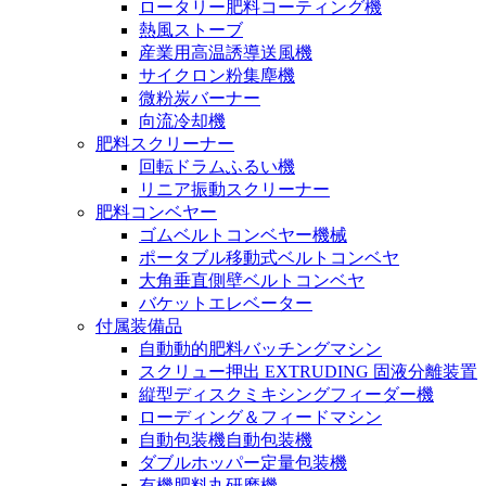
ロータリー肥料コーティング機
熱風ストーブ
産業用高温誘導送風機
サイクロン粉集塵機
微粉炭バーナー
向流冷却機
肥料スクリーナー
回転ドラムふるい機
リニア振動スクリーナー
肥料コンベヤー
ゴムベルトコンベヤー機械
ポータブル移動式ベルトコンベヤ
大角垂直側壁ベルトコンベヤ
バケットエレベーター
付属装備品
自動動的肥料バッチングマシン
スクリュー押出 EXTRUDING 固液分離装置
縦型ディスクミキシングフィーダー機
ローディング＆フィードマシン
自動包装機自動包装機
ダブルホッパー定量包装機
有機肥料丸研磨機