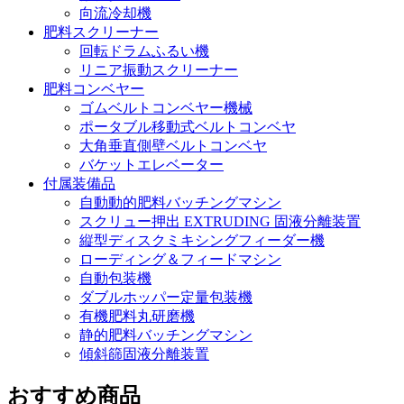
向流冷却機
肥料スクリーナー
回転ドラムふるい機
リニア振動スクリーナー
肥料コンベヤー
ゴムベルトコンベヤー機械
ポータブル移動式ベルトコンベヤ
大角垂直側壁ベルトコンベヤ
バケットエレベーター
付属装備品
自動動的肥料バッチングマシン
スクリュー押出 EXTRUDING 固液分離装置
縦型ディスクミキシングフィーダー機
ローディング＆フィードマシン
自動包装機
ダブルホッパー定量包装機
有機肥料丸研磨機
静的肥料バッチングマシン
傾斜篩固液分離装置
おすすめ商品