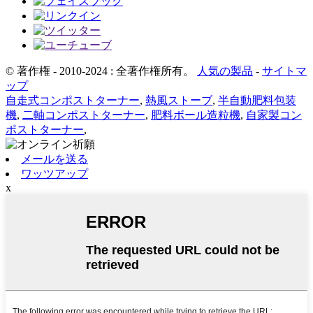
© 著作権 - 2010-2024 : 全著作権所有。
人気の製品
-
サイトマ
ップ
自走式コンポストターナー
,
熱風ストーブ
,
半自動肥料包装
機
,
二軸コンポストターナー
,
肥料ボール造粒機
,
自家製コン
ポストターナー
,
メールを送る
ワッツアップ
x