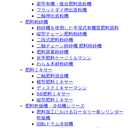
新型有機・複合肥料造粒機
フラットダイ押出造粒機
二軸押出造粒機
肥料粉砕機
粉砕機を使用した半湿式有機質肥料原料
縦型チェーン肥料粉砕機
二段式肥料粉砕機
二軸チェーン粉砕機 肥料粉砕機
肥料尿素粉砕機
化学肥料ケージミルマシン
わら＆木材粉砕機
肥料ミキサー
二軸肥料混合機
横型肥料ミキサー
ディスクミキサーマシン
BB肥料ミキサー
縦型肥料ミキサー
肥料乾燥機・冷却機シリーズ
肥料加工におけるロータリー単シリンダー
乾燥機
回転ドラム冷却機