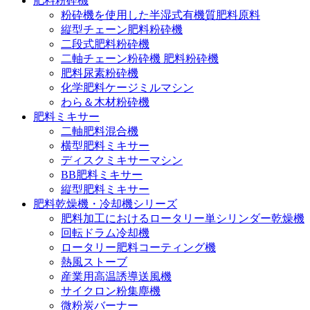
肥料粉砕機
粉砕機を使用した半湿式有機質肥料原料
縦型チェーン肥料粉砕機
二段式肥料粉砕機
二軸チェーン粉砕機 肥料粉砕機
肥料尿素粉砕機
化学肥料ケージミルマシン
わら＆木材粉砕機
肥料ミキサー
二軸肥料混合機
横型肥料ミキサー
ディスクミキサーマシン
BB肥料ミキサー
縦型肥料ミキサー
肥料乾燥機・冷却機シリーズ
肥料加工におけるロータリー単シリンダー乾燥機
回転ドラム冷却機
ロータリー肥料コーティング機
熱風ストーブ
産業用高温誘導送風機
サイクロン粉集塵機
微粉炭バーナー