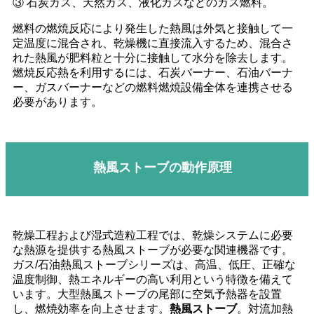
③ 石炭ガス、天然ガス、液化ガスなどのガス燃料。
燃料の燃焼反応により発生した熱風は外気と接触して一
定温度に混合され、乾燥機に直接流入するため、混合さ
れた熱風が肥料粒と十分に接触して水分を除去します。
燃焼反応熱を利用するには、石炭バーナー、石油バーナ
ー、ガスバーナーなどの燃料燃焼設備全体を連携させる
必要があります。
熱風ストーブの動作原理
乾燥工程および湿式造粒工程では、乾燥システムに必要
な熱源を提供する熱風ストーブが必要な関連機器です。
ガス/石油熱風ストーブシリーズは、高温、低圧、正確な
温度制御、熱エネルギーの高い利用という特徴を備えて
います。大型熱風ストーブの尾部に空気予熱器を設置
し、燃焼効率を向上させます。
熱風ストーブ
。対流加熱