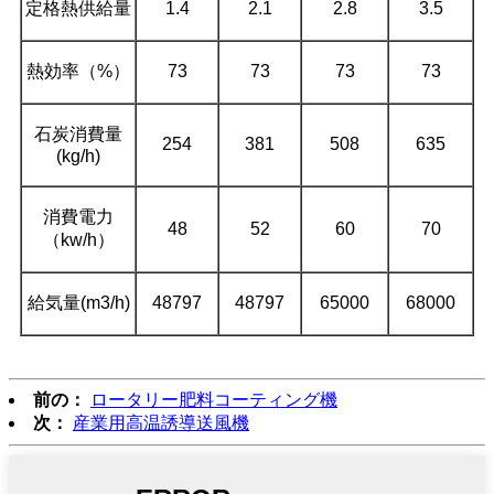
定格熱供給量
1.4
2.1
2.8
3.5
熱効率（%）
73
73
73
73
石炭消費量
254
381
508
635
(kg/h)
消費電力
48
52
60
70
（kw/h）
給気量(m3/h)
48797
48797
65000
68000
前の：
ロータリー肥料コーティング機
次：
産業用高温誘導送風機