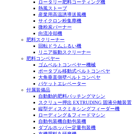
ロータリー肥料コーティング機
熱風ストーブ
産業用高温誘導送風機
サイクロン粉集塵機
微粉炭バーナー
向流冷却機
肥料スクリーナー
回転ドラムふるい機
リニア振動スクリーナー
肥料コンベヤー
ゴムベルトコンベヤー機械
ポータブル移動式ベルトコンベヤ
大角垂直側壁ベルトコンベヤ
バケットエレベーター
付属装備品
自動動的肥料バッチングマシン
スクリュー押出 EXTRUDING 固液分離装置
縦型ディスクミキシングフィーダー機
ローディング＆フィードマシン
自動包装機自動包装機
ダブルホッパー定量包装機
有機肥料丸研磨機