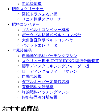
向流冷却機
肥料スクリーナー
回転ドラムふるい機
リニア振動スクリーナー
肥料コンベヤー
ゴムベルトコンベヤー機械
ポータブル移動式ベルトコンベヤ
大角垂直側壁ベルトコンベヤ
バケットエレベーター
付属装備品
自動動的肥料バッチングマシン
スクリュー押出 EXTRUDING 固液分離装置
縦型ディスクミキシングフィーダー機
ローディング＆フィードマシン
自動包装機
ダブルホッパー定量包装機
有機肥料丸研磨機
静的肥料バッチングマシン
傾斜篩固液分離装置
おすすめ商品